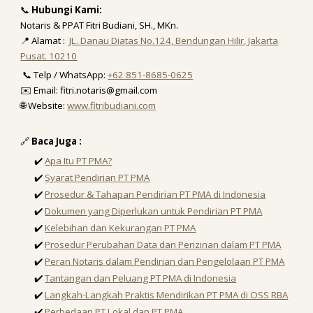
📞
Hubungi Kami:
Notaris & PPAT Fitri Budiani, SH., MKn.
📍 Alamat :
JL. Danau Diatas No.124, Bendungan Hilir, Jakarta
Pusat. 10210
📞 Telp / WhatsApp:
+62 851-8685-0625
✉️ Email: fitri.notaris@gmail.com
🌐 Website:
www.fitribudiani.com
🔗
Baca Juga :
✔️
Apa Itu PT PMA?
✔️
Syarat Pendirian PT PMA
✔️
Prosedur & Tahapan Pendirian PT PMA di Indonesia
✔️
Dokumen yang Diperlukan untuk Pendirian PT PMA
✔️
Kelebihan dan Kekurangan PT PMA
✔️
Prosedur Perubahan Data dan Perizinan dalam PT PMA
✔️
Peran Notaris dalam Pendirian dan Pengelolaan PT PMA
✔️
Tantangan dan Peluang PT PMA di Indonesia
✔️
Langkah-Langkah Praktis Mendirikan PT PMA di OSS RBA
✔️
Perbedaan PT Lokal dan PT PMA