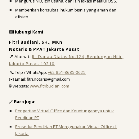
Mengurus NIB, izin usaha, dan izin lokasi melalui OSS.
Memberikan konsultasi hukum bisnis yang aman dan
efisien.
🟩
Hubungi Kami
Fitri Budiani, SH., MKn.
Notaris & PPAT Jakarta Pusat
📍
Alamat:
JL. Danau Diatas No.124, Bendungan Hilir,
Jakarta Pusat. 10210
📞 Telp / WhatsApp:
+62 851-8685-0625
✉️ Email: fitri.notaris@gmail.com
🌐 Website:
www.fitribudiani.com
🔗
Baca Juga:
Pengertian Virtual Office dan Keuntungannya untuk
Pendirian PT
Prosedur Pendirian PT Menggunakan Virtual Office di
Jakarta