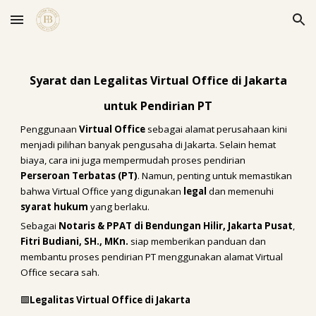
Skip to main content
Skip to navigation
Syarat dan Legalitas Virtual Office di Jakarta
untuk Pendirian PT
Penggunaan
Virtual Office
sebagai alamat perusahaan kini
menjadi pilihan banyak pengusaha di Jakarta. Selain hemat
biaya, cara ini juga mempermudah proses pendirian
Perseroan Terbatas (PT)
. Namun, penting untuk memastikan
bahwa Virtual Office yang digunakan
legal
dan memenuhi
syarat hukum
yang berlaku.
Sebagai
Notaris & PPAT di Bendungan Hilir, Jakarta Pusat
,
Fitri Budiani, SH., MKn.
siap memberikan panduan dan
membantu proses pendirian PT menggunakan alamat Virtual
Office secara sah.
🟩
Legalitas Virtual Office di Jakarta