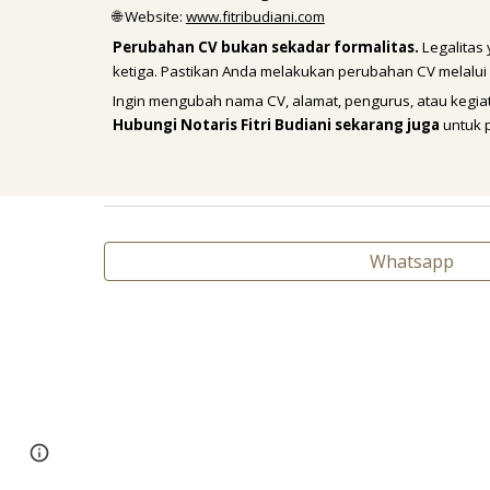
🌐 Website:
www.fitribudiani.com
Perubahan CV bukan sekadar formalitas.
Legalitas 
ketiga. Pastikan Anda melakukan perubahan CV melalu
Ingin mengubah nama CV, alamat, pengurus, atau kegia
Hubungi Notaris Fitri Budiani sekarang juga
untuk p
Whatsapp
Page
Google Sites
Report abuse
updated