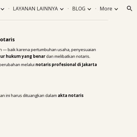
LAYANAN LAINNYA
BLOG
More
ion
otaris
an — baik karena pertumbuhan usaha, penyesuaian
dur hukum yang benar
dan melibatkan notaris.
 perubahan melalui
notaris profesional di Jakarta
an ini harus dituangkan dalam
akta notaris