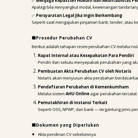
✅
Menjaga Kepastian Hukum dan Akuntabilitas P
Apalagi bila menyangkut modal, kewenangan tanda tang
✅
Persyaratan Legal Jika Ingin Berkembang
Seperti saat mengajukan pinjaman bank, tender, atau k
🟩Prosedur Perubahan CV
Berikut adalah tahapan resmi perubahan CV melalui nota
Rapat Internal atau Kesepakatan Para Pendiri
Pendiri dan sekutu menyepakati perubahan yang aka
Pembuatan Akta Perubahan CV oleh Notaris
Notaris akan menyusun akta perubahan berdasarkan
Pendaftaran Perubahan di Kemenkumham
Melalui sistem
AHU Online
agar perubahan tercatat 
Pemutakhiran di Instansi Terkait
Seperti OSS, NPWP, dan bank — tergantung jenis pe
🟩Dokumen yang Diperlukan
Akta pendirian CV sebelumnya