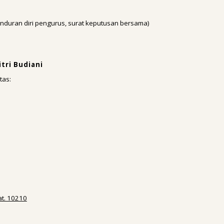
duran diri pengurus, surat keputusan bersama)
tri Budiani
tas:
at. 10210