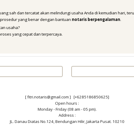
yang sah dan tercatat akan melindungi usaha Anda di kemudian hari, te
i prosedur yang benar dengan bantuan
notaris berpengalaman
.
tan usaha?
roses yang cepat dan terpercaya.
[ fitri.notaris@gmail.com ] [+6285186850625]
Open hours :
Monday - Friday (08 am - 05 pm).
Address :
JL. Danau Diatas No.124, Bendungan Hilir, Jakarta Pusat. 10210