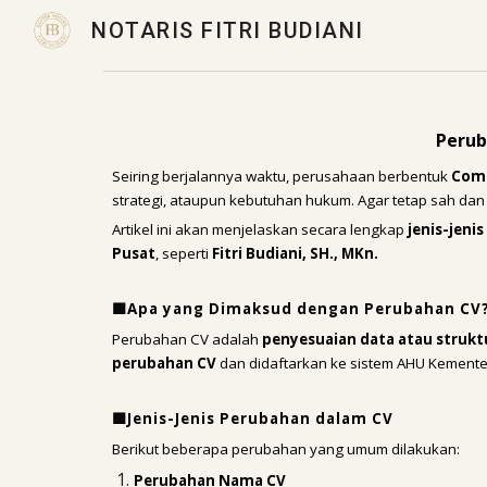
NOTARIS FITRI BUDIANI
Sk
Perub
Seiring berjalannya waktu, perusahaan berbentuk
Comm
strategi, ataupun kebutuhan hukum. Agar tetap sah dan 
Artikel ini akan menjelaskan secara lengkap
jenis-jeni
Pusat
, seperti
Fitri Budiani, SH., MKn.
🟩Apa yang Dimaksud dengan Perubahan CV
Perubahan CV adalah
penyesuaian data atau strukt
perubahan CV
dan didaftarkan ke sistem AHU Kement
🟩Jenis-Jenis Perubahan dalam CV
Berikut beberapa perubahan yang umum dilakukan:
Perubahan Nama CV