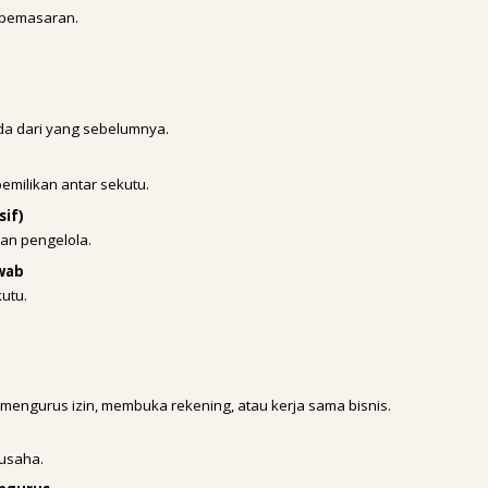
i pemasaran.
a dari yang sebelumnya.
emilikan antar sekutu.
if)
an pengelola.
wab
utu.
 mengurus izin, membuka rekening, atau kerja sama bisnis.
 usaha.