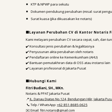
KTP & NPWP para sekutu
Dokumen pendukung perubahan (misal: surat pengun
Surat kuasa (jika dikuasakan ke notaris)
🟩Layanan Perubahan CV di Kantor Notaris Fi
Kami melayani perubahan CV secara cepat, sah, dan tun
✔️ Konsultasi jenis perubahan & legalitasnya
✔️ Penyusunan akta perubahan oleh notaris
✔️ Pendaftaran online ke Kemenkumham (AHU)
✔️ Bantuan pemutakhiran data di OSS atau instansi lain
✔️ Layanan profesional di Jakarta Pusat
🟩Hubungi Kami
Fitri Budiani, SH., MKn.
Notaris & PPAT Jakarta Pusat
📍
JL. Danau Diatas No.124, Bendungan Hilir, Jakarta Pus
📞 Telp / WhatsApp:
+62 851-8685-0625
✉️ Email: fitri.notaris@gmail.com