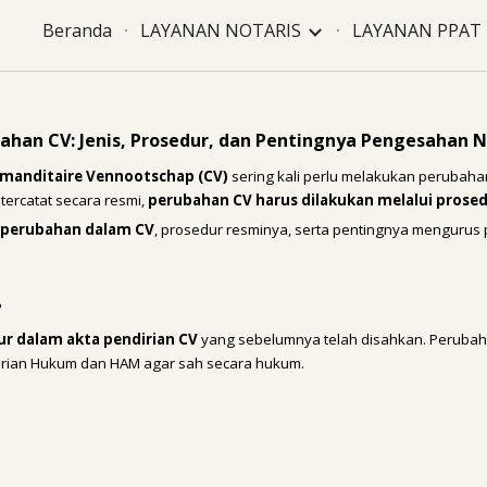
Beranda
LAYANAN NOTARIS
LAYANAN PPAT
ip to main content
Skip to navigat
ahan CV: Jenis, Prosedur, dan Pentingnya Pengesahan N
anditaire Vennootschap (CV)
sering kali perlu melakukan perubah
tercatat secara resmi,
perubahan CV harus dilakukan melalui prose
s perubahan dalam CV
, prosedur resminya, serta pentingnya mengurus
?
ur dalam akta pendirian CV
yang sebelumnya telah disahkan. Perubah
erian Hukum dan HAM agar sah secara hukum.