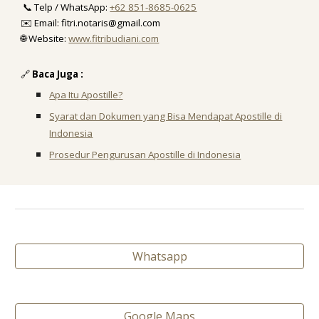
📞 Telp / WhatsApp:
+62 851-8685-0625
✉️ Email: fitri.notaris@gmail.com
🌐 Website:
www.fitribudiani.com
🔗
Baca Juga :
Apa Itu Apostille?
Syarat dan Dokumen yang Bisa Mendapat Apostille di
Indonesia
Prosedur Pengurusan Apostille di Indonesia
Whatsapp
Google Maps