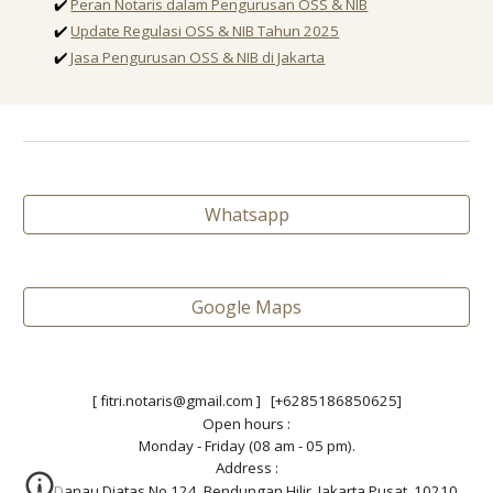
✔️
Peran Notaris dalam Pengurusan OSS & NIB
✔️
Update Regulasi OSS & NIB Tahun 2025
✔️
Jasa Pengurusan OSS & NIB di Jakarta
Whatsapp
Google Maps
[ fitri.notaris@gmail.com ] [+6285186850625]
Open hours :
Monday - Friday (08 am - 05 pm).
Address :
JL. Danau Diatas No.124, Bendungan Hilir, Jakarta Pusat. 10210