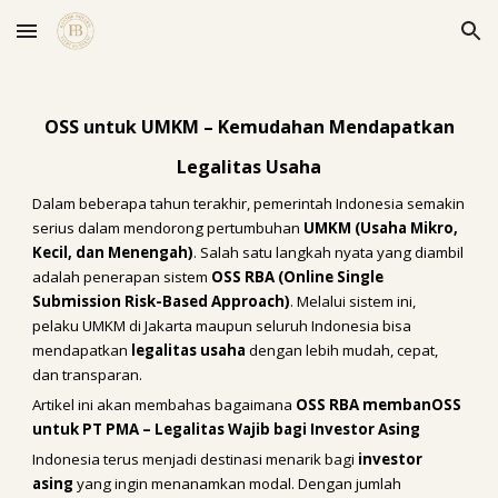
Skip to main content
Skip to navigation
OSS untuk UMKM – Kemudahan Mendapatkan
Legalitas Usaha
Dalam beberapa tahun terakhir, pemerintah Indonesia semakin
serius dalam mendorong pertumbuhan
UMKM (Usaha Mikro,
Kecil, dan Menengah)
. Salah satu langkah nyata yang diambil
adalah penerapan sistem
OSS RBA (Online Single
Submission Risk-Based Approach)
. Melalui sistem ini,
pelaku UMKM di Jakarta maupun seluruh Indonesia bisa
mendapatkan
legalitas usaha
dengan lebih mudah, cepat,
dan transparan.
Artikel ini akan membahas bagaimana
OSS RBA memban
OSS
untuk PT PMA – Legalitas Wajib bagi Investor Asing
Indonesia terus menjadi destinasi menarik bagi
investor
asing
yang ingin menanamkan modal. Dengan jumlah