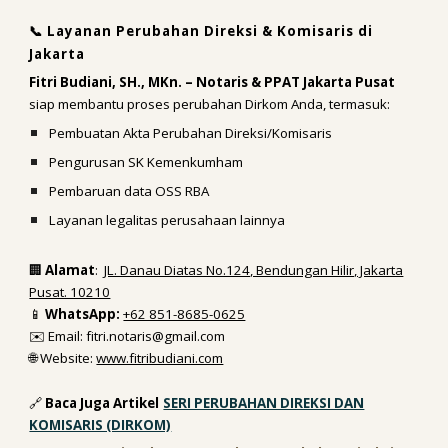
📞 Layanan Perubahan Direksi & Komisaris di
Jakarta
Fitri Budiani, SH., MKn. – Notaris & PPAT Jakarta Pusat
siap membantu proses perubahan Dirkom Anda, termasuk:
Pembuatan Akta Perubahan Direksi/Komisaris
Pengurusan SK Kemenkumham
Pembaruan data OSS RBA
Layanan legalitas perusahaan lainnya
🏢
Alamat
:
JL. Danau Diatas No.124, Bendungan Hilir, Jakarta
Pusat. 10210
📱
WhatsApp:
+62 851-8685-0625
✉️ Email: fitri.notaris@gmail.com
🌐 Website:
www.fitribudiani.com
🔗
Baca Juga
Artikel
SERI PERUBAHAN DIREKSI DAN
KOMISARIS (DIRKOM)