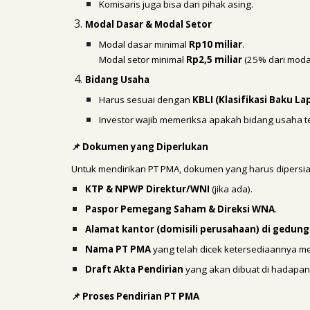
Komisaris juga bisa dari pihak asing.
Modal Dasar & Modal Setor
Modal dasar minimal
Rp10 miliar
.
Modal setor minimal
Rp2,5 miliar
(25% dari modal
Bidang Usaha
Harus sesuai dengan
KBLI (Klasifikasi Baku L
Investor wajib memeriksa apakah bidang usaha 
📌 Dokumen yang Diperlukan
Untuk mendirikan PT PMA, dokumen yang harus dipersiap
KTP & NPWP Direktur/WNI
(jika ada).
Paspor Pemegang Saham & Direksi WNA
.
Alamat kantor (domisili perusahaan) di gedung 
Nama PT PMA
yang telah dicek ketersediaannya me
Draft Akta Pendirian
yang akan dibuat di hadapan 
📌 Proses Pendirian PT PMA