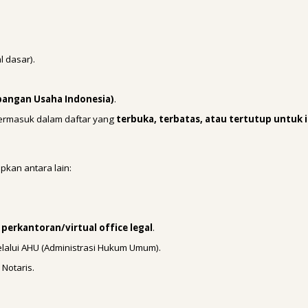
 dasar).
apangan Usaha Indonesia)
.
termasuk dalam daftar yang
terbuka, terbatas, atau tertutup untuk i
kan antara lain:
perkantoran/virtual office legal
.
lalui AHU (Administrasi Hukum Umum).
Notaris.