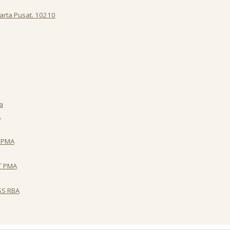
karta Pusat. 10210
a
A
T PMA
T PMA
SS RBA