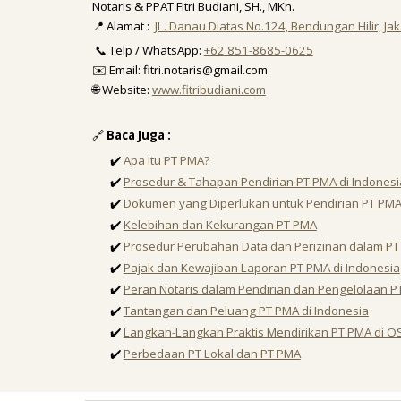
Notaris & PPAT Fitri Budiani, SH., MKn.
📍 Alamat :
JL. Danau Diatas No.124, Bendungan Hilir, Ja
📞 Telp / WhatsApp:
+62 851-8685-0625
✉️ Email: fitri.notaris@gmail.com
🌐 Website:
www.fitribudiani.com
🔗
Baca Juga :
✔️
Apa Itu PT PMA?
✔️
Prosedur & Tahapan Pendirian PT PMA di Indonesi
✔️
Dokumen yang Diperlukan untuk Pendirian PT PM
✔️
Kelebihan dan Kekurangan PT PMA
✔️
Prosedur Perubahan Data dan Perizinan dalam P
✔️
Pajak dan Kewajiban Laporan PT PMA di Indonesia
✔️
Peran Notaris dalam Pendirian dan Pengelolaan P
✔️
Tantangan dan Peluang PT PMA di Indonesia
✔️
Langkah-Langkah Praktis Mendirikan PT PMA di O
✔️
Perbedaan PT Lokal dan PT PMA