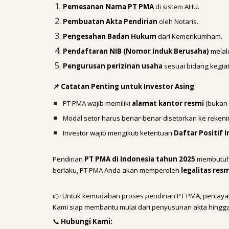
Pemesanan Nama PT PMA
di sistem AHU.
Pembuatan Akta Pendirian
oleh Notaris.
Pengesahan Badan Hukum
dari Kemenkumham.
Pendaftaran NIB (Nomor Induk Berusaha)
melal
Pengurusan perizinan usaha
sesuai bidang kegiata
📌 Catatan Penting untuk Investor Asing
PT PMA wajib memiliki
alamat kantor resmi
(bukan 
Modal setor harus benar-benar disetorkan ke reken
Investor wajib mengikuti ketentuan
Daftar Positif I
Pendirian
PT PMA di Indonesia tahun 2025
membutuhk
berlaku, PT PMA Anda akan memperoleh
legalitas res
👉 Untuk kemudahan proses pendirian PT PMA, percay
Kami siap membantu mulai dari penyusunan akta hingga 
📞
Hubungi Kami: