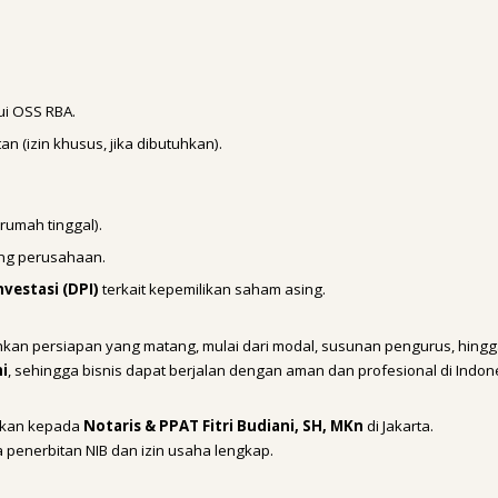
ui OSS RBA.
n (izin khusus, jika dibutuhkan).
rumah tinggal).
ing perusahaan.
nvestasi (DPI)
terkait kepemilikan saham asing.
an persiapan yang matang, mulai dari modal, susunan pengurus, hing
mi
, sehingga bisnis dapat berjalan dengan aman dan profesional di Indon
akan kepada
Notaris & PPAT Fitri Budiani, SH, MKn
di Jakarta.
penerbitan NIB dan izin usaha lengkap.