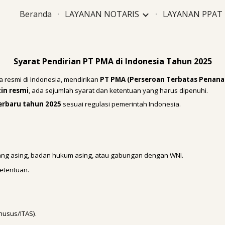
Beranda
LAYANAN NOTARIS
LAYANAN PPAT
ip to main content
Skip to navigat
Syarat Pendirian PT PMA di Indonesia Tahun 2025
a resmi di Indonesia, mendirikan
PT PMA (Perseroan Terbatas Penana
zin resmi
, ada sejumlah syarat dan ketentuan yang harus dipenuhi.
erbaru tahun 2025
sesuai regulasi pemerintah Indonesia.
rang asing, badan hukum asing, atau gabungan dengan WNI.
etentuan.
husus/ITAS).