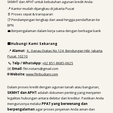
SKMHT dan APHT untuk kebutuhan agunan kredit Anda:
📍 Kantor mudah dijangkau di Jakarta Pusat
📄 Proses cepat & transparan
📑 Pendampingan lengkap dari awal hingga pendaftaran ke
BPN
💼 Berpengalaman dalam kerja sama dengan berbagai bank
🟩Hubungi Kami Sekarang
📍
Alamat
:
JL. Danau Diatas No.124, Bendungan Hilir, Jakarta
Pusat. 10210
📞
Telp / WhatsApp:
+62 851-8685-0625
✉️
Email:
fitri.notaris@gmail.com
🌐
Website:
www.fitribudiani.com
Dalam proses kredit dengan agunan tanah atau bangunan,
SKMHT dan APHT
adalah dokumen penting yang menjamin
legalitas hubungan antara debitur dan kreditur. Pastikan Anda
mengurusnya melalui
PPAT yang berwenang dan
berpengalaman
agar proses pinjaman Anda aman dan