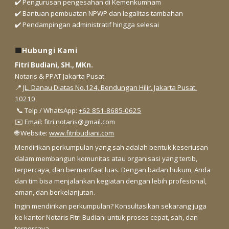
✔️ Pengurusan pengesahan di Kemenkumham
✔️ Bantuan pembuatan NPWP dan legalitas tambahan
✔️ Pendampingan administratif hingga selesai
🟩
Hubungi Kami
Fitri Budiani, SH., MKn.
Notaris & PPAT Jakarta Pusat
📍
JL. Danau Diatas No.124, Bendungan Hilir, Jakarta Pusat.
10210
📞 Telp / WhatsApp:
+62 851-8685-0625
✉️ Email: fitri.notaris@gmail.com
🌐 Website:
www.fitribudiani.com
Mendirikan perkumpulan yang sah adalah bentuk keseriusan
dalam membangun komunitas atau organisasi yang tertib,
terpercaya, dan bermanfaat luas. Dengan badan hukum, Anda
dan tim bisa menjalankan kegiatan dengan lebih profesional,
aman, dan berkelanjutan.
Ingin mendirikan perkumpulan? Konsultasikan sekarang juga
ke kantor Notaris Fitri Budiani untuk proses cepat, sah, dan
terpercaya.