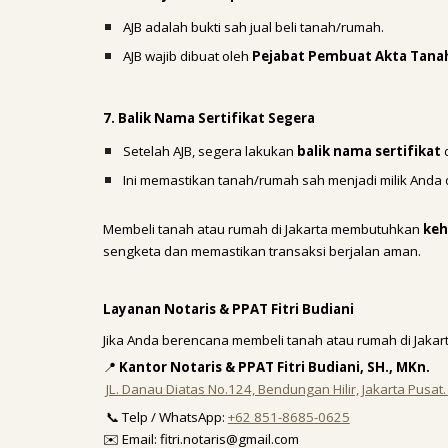
AJB adalah bukti sah jual beli tanah/rumah.
AJB wajib dibuat oleh
Pejabat Pembuat Akta Tana
7. Balik Nama Sertifikat Segera
Setelah AJB, segera lakukan
balik nama sertifikat
d
Ini memastikan tanah/rumah sah menjadi milik Anda 
Membeli tanah atau rumah di Jakarta membutuhkan
keh
sengketa dan memastikan transaksi berjalan aman.
Layanan Notaris & PPAT Fitri Budiani
Jika Anda berencana membeli tanah atau rumah di Jakart
📍
Kantor Notaris & PPAT Fitri Budiani, SH., MKn.
JL. Danau Diatas No.124, Bendungan Hilir, Jakarta Pusat
📞 Telp / WhatsApp:
+62 851-8685-0625
✉️ Email: fitri.notaris@gmail.com