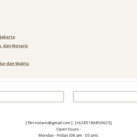
 Jakarta
, dan Notaris
edur dan Waktu
[ fitri.notaris@gmail.com ] [+6285186850625]
Open hours :
Monday - Friday (08 am - 05 pm).