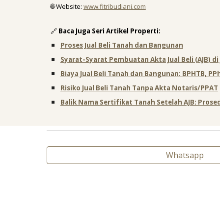
🌐 Website:
www.fitribudiani.com
🔗
Baca Juga Seri Artikel Properti:
Proses Jual Beli Tanah dan Bangunan
Syarat-Syarat Pembuatan Akta Jual Beli (AJB) di
Biaya Jual Beli Tanah dan Bangunan: BPHTB, PPh
Risiko Jual Beli Tanah Tanpa Akta Notaris/PPAT
Balik Nama Sertifikat Tanah Setelah AJB: Pros
Whatsapp