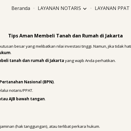
Beranda
LAYANAN NOTARIS
LAYANAN PPAT
ip to main content
Skip to navigat
Tips Aman Membeli Tanah dan Rumah di Jakarta
usan besar yang melibatkan nilai investasi tinggi. Namun, jika tidak hati
hukum
.
beli tanah dan rumah di Jakarta
yang wajib Anda perhatikan.
Pertanahan Nasional (BPN)
.
lalui notaris/PPAT.
 atau AJB bawah tangan
.
jaminan (hak tanggungan), atau terlibat perkara hukum.