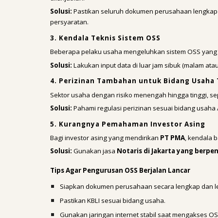
Solusi:
Pastikan seluruh dokumen perusahaan lengkap
persyaratan.
3. Kendala Teknis Sistem OSS
Beberapa pelaku usaha mengeluhkan sistem OSS yang la
Solusi:
Lakukan input data di luar jam sibuk (malam atau 
4. Perizinan Tambahan untuk Bidang Usaha
Sektor usaha dengan risiko menengah hingga tinggi, se
Solusi:
Pahami regulasi perizinan sesuai bidang usa
5. Kurangnya Pemahaman Investor Asing
Bagi investor asing yang mendirikan
PT PMA
, kendala 
Solusi:
Gunakan jasa
Notaris di Jakarta yang berp
Tips Agar Pengurusan OSS Berjalan Lancar
Siapkan dokumen perusahaan secara lengkap dan le
Pastikan KBLI sesuai bidang usaha.
Gunakan jaringan internet stabil saat mengakses OS