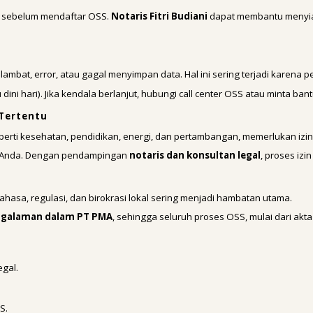
 sebelum mendaftar OSS.
Notaris Fitri Budiani
dapat membantu menyia
mbat, error, atau gagal menyimpan data. Hal ini sering terjadi karena
dini hari). Jika kendala berlanjut, hubungi call center OSS atau minta ba
 Tertentu
perti kesehatan, pendidikan, energi, dan pertambangan, memerlukan izi
ha Anda. Dengan pendampingan
notaris dan konsultan legal
, proses izi
bahasa, regulasi, dan birokrasi lokal sering menjadi hambatan utama.
engalaman dalam PT PMA
, sehingga seluruh proses OSS, mulai dari akta
gal.
S.