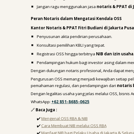
Jangan ragu menggunakan jasa
notaris & PPAT di 
Peran Notaris dalam Mengatasi Kendala OSS
Kantor Notaris & PPAT Fitri Budiani di Jakarta Pus
Penyusunan akta pendirian perusahaan.
Konsultasi pemilihan KBLI yang tepat.
Registrasi OSS hingga terbitnya
NIB dan izin usaha
Pendampingan hukum bagi investor asing dalam me
Dengan dukungan notaris profesional, Anda dapat meng
Pengurusan OSS memang menjadi kewajiban setiap pelak
pemahaman regulasi, dan pendampingan dari
notaris
Dengan legalitas usaha yang jelas melalui OSS, bisnis
WhatsApp:
+62 851-8685-0625
🔗
Baca Juga :
✔️
Mengenal OSS RBA & NIB
✔️
Cara Membuat NIB melalui OSS RBA
✔️
Manfaat NIB bagi Pelaku Usaha di Jakarta & Selur