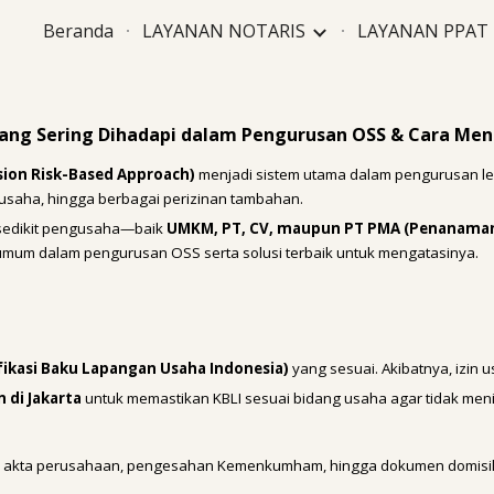
Beranda
LAYANAN NOTARIS
LAYANAN PPAT
ip to main content
Skip to navigat
ang Sering Dihadapi dalam Pengurusan OSS & Cara Me
sion Risk-Based Approach)
menjadi sistem utama dalam pengurusan leg
n usaha, hingga berbagai perizinan tambahan.
sedikit pengusaha—baik
UMKM, PT, CV, maupun PT PMA (Penanaman
umum dalam pengurusan OSS serta solusi terbaik untuk mengatasinya.
ifikasi Baku Lapangan Usaha Indonesia)
yang sesuai. Akibatnya, izin 
 di Jakarta
untuk memastikan KBLI sesuai bidang usaha agar tidak men
uk akta perusahaan, pengesahan Kemenkumham, hingga dokumen domisili