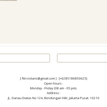
[ fitri.notaris@gmail.com ] [+6285186850625]
Open hours :
Monday - Friday (08 am - 05 pm).
Address :
JL. Danau Diatas No.124, Bendungan Hilir, Jakarta Pusat. 10210