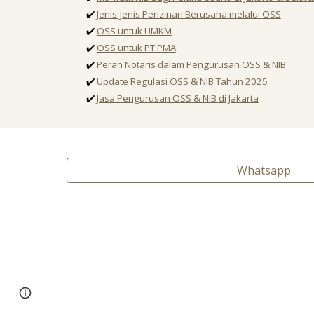
✔️
Jenis-Jenis Perizinan Berusaha melalui OSS
✔️
OSS untuk UMKM
✔️
OSS untuk PT PMA
✔️
Peran Notaris dalam Pengurusan OSS & NIB
✔️
Update Regulasi OSS & NIB Tahun 2025
✔️
Jasa Pengurusan OSS & NIB di Jakarta
Whatsapp
Page
Google Sites
Report abuse
updated