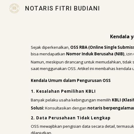
NOTARIS FITRI BUDIANI
Sk
Kendala y
Sejak diperkenalkan,
OSS RBA (Online Single Submis
bisa mendapatkan
Nomor Induk Berusaha (NIB)
, izi
Namun, meskipun dirancang untuk memudahkan, tidak 
saat menggunakan OSS. Artikel ini membahas kendala 
Kendala Umum dalam Pengurusan OSS
1. Kesalahan Pemilihan KBLI
Banyak pelaku usaha kebingungan memilih
KBLI (Klas
Solusi:
Konsultasikan dengan
notaris berpengalaman
2. Data Perusahaan Tidak Lengkap
OSS mewajibkan pengisian data secara detail, termas
dilanjutkan.