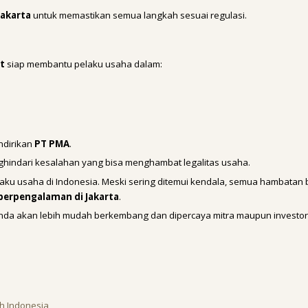
Jakarta
untuk memastikan semua langkah sesuai regulasi.
at
siap membantu pelaku usaha dalam:
.
ndirikan
PT PMA
.
hindari kesalahan yang bisa menghambat legalitas usaha.
u usaha di Indonesia. Meski sering ditemui kendala, semua hambatan 
 berpengalaman di Jakarta
.
 Anda akan lebih mudah berkembang dan dipercaya mitra maupun investor
uh Indonesia