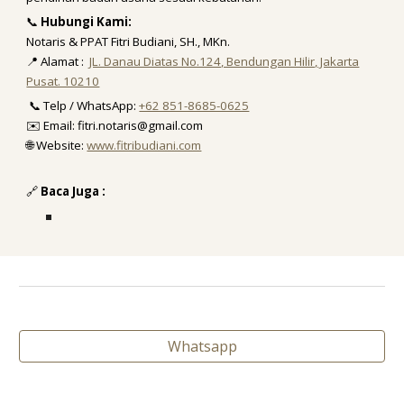
📞
Hubungi Kami:
Notaris & PPAT Fitri Budiani, SH., MKn.
📍 Alamat :
JL. Danau Diatas No.124, Bendungan Hilir, Jakarta
Pusat. 10210
📞 Telp / WhatsApp:
+62 851-8685-0625
✉️ Email: fitri.notaris@gmail.com
🌐 Website:
www.fitribudiani.com
🔗
Baca Juga :
Whatsapp