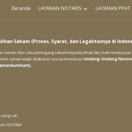
Beranda
LAYANAN NOTARIS
LAYANAN PPAT
ip to main content
Skip to navigat
lihan Saham (Proses, Syarat, dan Legalitasnya di Indon
 saham dari satu pemegang saham kepada pihak lain, baik melalui jual b
alihan saham wajib dilakukan sesuai ketentuan
Undang-Undang Nomor 4
(Kemenkumham)
.
k yang sah
an OSS RBA