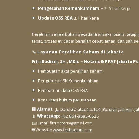
Pengesahan Kemenkumham
: ± 2–5 hari kerja
Update OSS RBA
: ± 1 hari kerja
Peralihan saham bukan sekadar transaksi bisnis, tetap
tepat, proses ini dapat berjalan cepat, aman, dan sah s
📞 Layanan Peralihan Saham di Jakarta
Fitri Budiani, SH., MKn. – Notaris & PPAT Jakarta P
Pembuatan akta peralihan saham
Pengurusan SK Kemenkumham
Pembaruan data OSS RBA
Konsultasi hukum perusahaan
🏢
Alamat
:
JL. Danau Diatas No.124, Bendungan Hilir, J
📱
WhatsApp:
+62 851-8685-0625
✉️ Email: fitri.notaris@gmail.com
🌐 Website:
www.fitribudiani.com