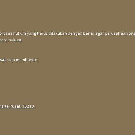
i proses hukum yang harus dilakukan dengan benar agar perusahaan teta
ecara hukum.
usat
siap membantu:
akarta Pusat. 10210