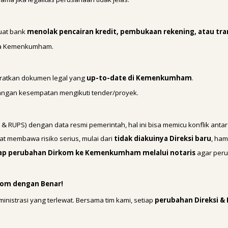
uat bank
menolak pencairan kredit, pembukaan rekening, atau tra
ata Kemenkumham.
ratkan dokumen legal yang
up-to-date di Kemenkumham
.
ilangan kesempatan mengikuti tender/proyek.
 & RUPS) dengan data resmi pemerintah, hal ini bisa memicu konflik ant
t membawa risiko serius, mulai dari
tidak diakuinya Direksi baru
, ham
ap perubahan Dirkom ke Kemenkumham melalui notaris
agar peru
kom dengan Benar!
nistrasi yang terlewat. Bersama tim kami, setiap
perubahan Direksi & 