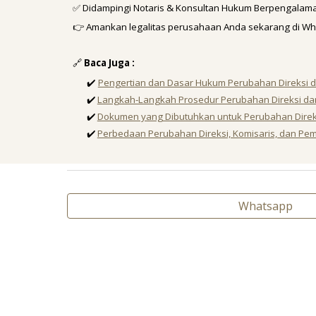
✅ Didampingi Notaris & Konsultan Hukum Berpengalam
👉 Amankan legalitas perusahaan Anda sekarang di
Wh
🔗
Baca Juga :
✔️
Pengertian dan Dasar Hukum Perubahan Direksi d
✔️
Langkah-Langkah Prosedur Perubahan Direksi da
✔️
Dokumen yang Dibutuhkan untuk Perubahan Direks
✔️
Perbedaan Perubahan Direksi, Komisaris, dan P
Whatsapp