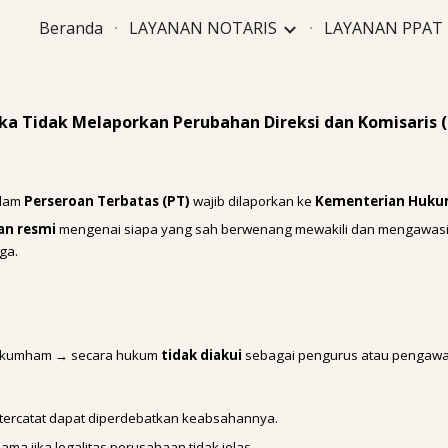
Beranda
LAYANAN NOTARIS
LAYANAN PPAT
ip to main content
Skip to navigat
Jika Tidak Melaporkan Perubahan Direksi dan Komisaris 
lam
Perseroan Terbatas (PT)
wajib dilaporkan ke
Kementerian Huk
an resmi
mengenai siapa yang sah berwenang mewakili dan mengawasi pe
ga.
emenkumham → secara hukum
tidak diakui
sebagai pengurus atau pengawa
k tercatat dapat diperdebatkan keabsahannya.
ama jika legalitas perusahaan tidak jelas.