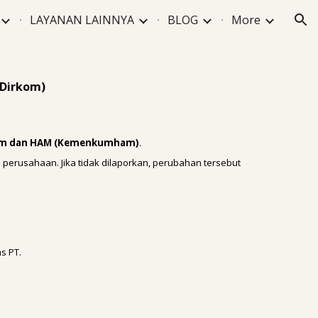
LAYANAN LAINNYA
BLOG
More
ion
(Dirkom)
um dan HAM (Kemenkumham)
.
rusahaan. Jika tidak dilaporkan, perubahan tersebut
s PT.