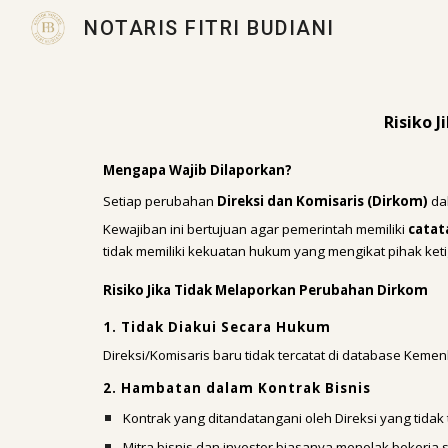
NOTARIS FITRI BUDIANI
Sk
Risiko 
Mengapa Wajib Dilaporkan?
Setiap perubahan
Direksi dan Komisaris (Dirkom)
da
Kewajiban ini bertujuan agar pemerintah memiliki
catat
tidak memiliki kekuatan hukum yang mengikat pihak keti
Risiko Jika Tidak Melaporkan Perubahan Dirkom
1. Tidak Diakui Secara Hukum
Direksi/Komisaris baru tidak tercatat di database K
2. Hambatan dalam Kontrak Bisnis
Kontrak yang ditandatangani oleh Direksi yang tida
Mitra bisnis dan investor biasanya menolak bekerja s