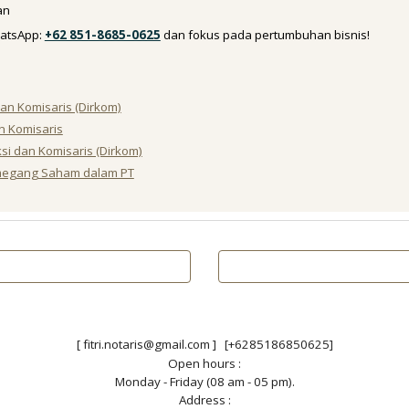
an
atsApp:
+62 851-8685-0625
dan fokus pada pertumbuhan bisnis!
an Komisaris (Dirkom)
n Komisaris
i dan Komisaris (Dirkom)
emegang Saham dalam PT
[ fitri.notaris@gmail.com ] [+6285186850625]
Open hours :
Monday - Friday (08 am - 05 pm).
Address :