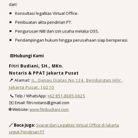
dari:
Konsultasi legalitas Virtual Office.
Pembuatan akta pendirian PT.
Pengurusan NIB dan izin usaha melalui OSS.
Pendampingan hukum hingga perusahaan siap beroperasi.
🟩
Hubungi Kami
Fitri Budiani, SH., MKn.
Notaris & PPAT Jakarta Pusat
📍
Ala
mat:
JL. Danau Diatas No.124, Bendungan Hilir,
Jakarta Pusat. 10210
📞 Telp / WhatsApp:
+62 851-8685-0625
✉️ Email: fitri.notaris@gmail.com
🌐 Website:
www.fitribudiani.com
🔗
Baca Juga:
Syarat dan Legalitas Virtual Office di Jakarta
untuk Pendirian PT