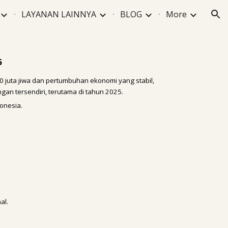
LAYANAN LAINNYA
BLOG
More
ion
5
0 juta jiwa dan pertumbuhan ekonomi yang stabil,
ngan tersendiri, terutama di tahun 2025.
donesia.
al.