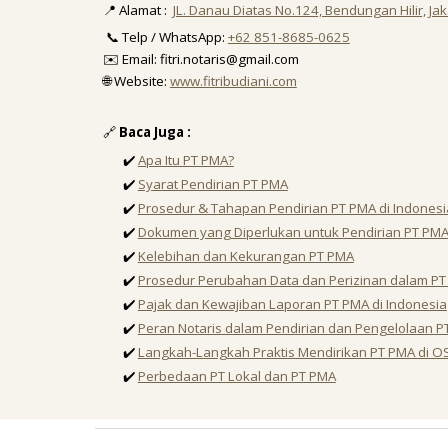
📍 Alamat :
JL. Danau Diatas No.124, Bendungan Hilir, Ja
📞 Telp / WhatsApp:
+62 851-8685-0625
✉️ Email: fitri.notaris@gmail.com
🌐 Website:
www.fitribudiani.com
🔗
Baca Juga :
✔️
Apa Itu PT PMA?
✔️
Syarat Pendirian PT PMA
✔️
Prosedur & Tahapan Pendirian PT PMA di Indonesi
✔️
Dokumen yang Diperlukan untuk Pendirian PT PM
✔️
Kelebihan dan Kekurangan PT PMA
✔️
Prosedur Perubahan Data dan Perizinan dalam P
✔️
Pajak dan Kewajiban Laporan PT PMA di Indonesia
✔️
Peran Notaris dalam Pendirian dan Pengelolaan P
✔️
Langkah-Langkah Praktis Mendirikan PT PMA di O
✔️
Perbedaan PT Lokal dan PT PMA