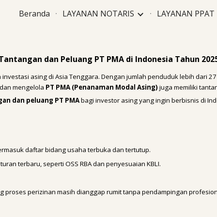
Beranda
LAYANAN NOTARIS
LAYANAN PPAT
ip to main content
Skip to navigat
Tantangan dan Peluang PT PMA di Indonesia Tahun 202
 investasi asing di Asia Tenggara. Dengan jumlah penduduk lebih dari 27
n dan mengelola
PT PMA (Penanaman Modal Asing)
juga memiliki tanta
gan dan peluang PT PMA
bagi investor asing yang ingin berbisnis di In
termasuk daftar bidang usaha terbuka dan tertutup.
turan terbaru, seperti OSS RBA dan penyesuaian KBLI.
 proses perizinan masih dianggap rumit tanpa pendampingan profesion