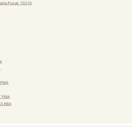
karta Pusat. 10210
a
A
T PMA
T PMA
SS RBA