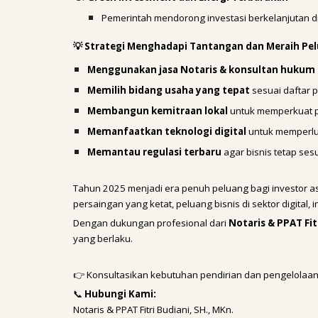
Pemerintah mendorong investasi berkelanjutan di 
💡 Strategi Menghadapi Tantangan dan Meraih Pe
Menggunakan jasa Notaris & konsultan hukum 
Memilih bidang usaha yang tepat
sesuai daftar p
Membangun kemitraan lokal
untuk memperkuat po
Memanfaatkan teknologi digital
untuk memperlu
Memantau regulasi terbaru
agar bisnis tetap ses
Tahun 2025 menjadi era penuh peluang bagi investor a
persaingan yang ketat, peluang bisnis di sektor digital,
Dengan dukungan profesional dari
Notaris & PPAT Fit
yang berlaku.
👉 Konsultasikan kebutuhan pendirian dan pengelolaa
📞
Hubungi Kami:
Notaris & PPAT Fitri Budiani, SH., MKn.