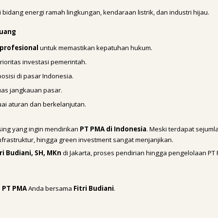
bidang energi ramah lingkungan, kendaraan listrik, dan industri hijau.
luang
profesional
untuk memastikan kepatuhan hukum.
rioritas investasi pemerintah.
sisi di pasar Indonesia.
as jangkauan pasar.
uai aturan dan berkelanjutan.
sing yang ingin mendirikan
PT PMA di Indonesia
. Meski terdapat sejuml
 infrastruktur, hingga green investment sangat menjanjikan.
ri Budiani, SH, MKn
di Jakarta, proses pendirian hingga pengelolaan P
n
PT PMA
Anda bersama
Fitri Budiani
.