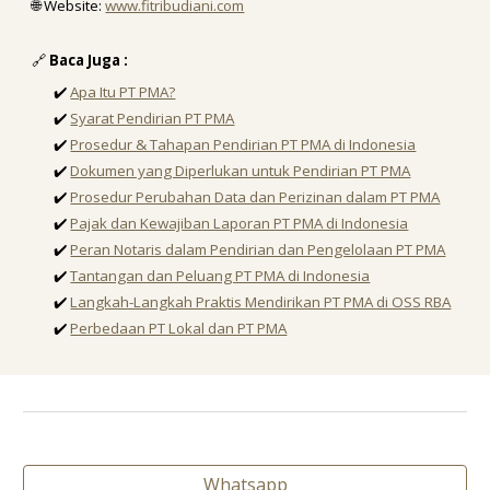
🌐 Website:
www.fitribudiani.com
🔗
Baca Juga :
✔️
Apa Itu PT PMA?
✔️
Syarat Pendirian PT PMA
✔️
Prosedur & Tahapan Pendirian PT PMA di Indonesia
✔️
Dokumen yang Diperlukan untuk Pendirian PT PMA
✔️
Prosedur Perubahan Data dan Perizinan dalam PT PMA
✔️
Pajak dan Kewajiban Laporan PT PMA di Indonesia
✔️
Peran Notaris dalam Pendirian dan Pengelolaan PT PMA
✔️
Tantangan dan Peluang PT PMA di Indonesia
✔️
Langkah-Langkah Praktis Mendirikan PT PMA di OSS RBA
✔️
Perbedaan PT Lokal dan PT PMA
Whatsapp