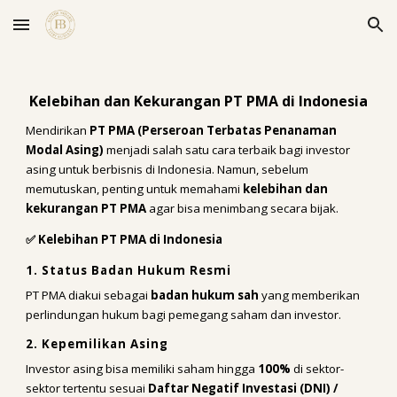
Skip to main content
Skip to navigation
Kelebihan dan Kekurangan PT PMA di Indonesia
Mendirikan
PT PMA (Perseroan Terbatas Penanaman
Modal Asing)
menjadi salah satu cara terbaik bagi investor
asing untuk berbisnis di Indonesia. Namun, sebelum
memutuskan, penting untuk memahami
kelebihan dan
kekurangan PT PMA
agar bisa menimbang secara bijak.
✅ Kelebihan PT PMA di Indonesia
1. Status Badan Hukum Resmi
PT PMA diakui sebagai
badan hukum sah
yang memberikan
perlindungan hukum bagi pemegang saham dan investor.
2. Kepemilikan Asing
Investor asing bisa memiliki saham hingga
100%
di sektor-
sektor tertentu sesuai
Daftar Negatif Investasi (DNI) /