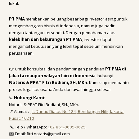
lokal.
PT PMA
memberikan peluang besar bagi investor asing untuk
mengembangkan bisnis di Indonesia, namun juga hadir
dengan tantangan tersendiri. Dengan pemahaman atas
kelebihan dan kekurangan PT PMA
, investor dapat
mengambil keputusan yang lebih tepat sebelum mendirikan
perusahaan.
👉 Untuk konsultasi dan pendampingan pendirian
PT PMA di
Jakarta maupun wilayah lain di Indonesia
, hubungi
Notaris & PPAT Fitri Budiani, SH, MKn
. Kami siap membantu
proses legalitas usaha Anda dari awal hingga selesai.
📞
Hubungi Kami:
Notaris & PPAT Fitri Budiani, SH., MKn.
📍 Alamat :
JL. Danau Diatas No.124, Bendungan Hilir, Jakarta
Pusat. 10210
📞 Telp / WhatsApp:
+62 851-8685-0625
✉️ Email: fitri.notaris@gmail.com