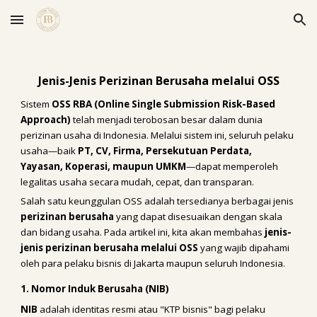
Skip to main content
Skip to navigation
Jenis-Jenis Perizinan Berusaha melalui OSS
Sistem
OSS RBA (Online Single Submission Risk-Based
Approach)
telah menjadi terobosan besar dalam dunia
perizinan usaha di Indonesia. Melalui sistem ini, seluruh pelaku
usaha—baik
PT, CV, Firma, Persekutuan Perdata,
Yayasan, Koperasi, maupun UMKM
—dapat memperoleh
legalitas usaha secara mudah, cepat, dan transparan.
Salah satu keunggulan OSS adalah tersedianya berbagai jenis
perizinan berusaha
yang dapat disesuaikan dengan skala
dan bidang usaha. Pada artikel ini, kita akan membahas
jenis-
jenis perizinan berusaha melalui OSS
yang wajib dipahami
oleh para pelaku bisnis di Jakarta maupun seluruh Indonesia.
1. Nomor Induk Berusaha (NIB)
NIB
adalah identitas resmi atau "KTP bisnis" bagi pelaku