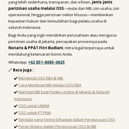
yang lebih sederhana, transparan, dan efisien.
Jenis-jenis
perizinan usaha melalui OSS
—mulai dari NIB, izin usaha, izin
operasional, hingga perizinan sektor khusus—memberikan
kepastian hukum dan kemudahan bagi pelaku usaha di
seluruh Indonesia.
Bagi Anda yang ingin mendirikan perusahaan atau mengurus
perizinan usaha di Jakarta, percayakan prosesnya pada
Notaris & PPAT Fitri Budiani
, mitra legal terpercaya untuk
mendukung kelancaran bisnis Anda.
WhatsApp:
+62 851-8685-0625
🔗
Baca Juga :
✔️
Mengenal OSS RBA & NIB
✔️
Cara Membuat NIB melalui OSS RBA
✔️
Manfaat NIB bagi Pelaku Usaha di Jakarta & Seluruh
Indonesia
✔️
OSS untuk UMKM
✔️
OSS untuk PT PMA
✔️
Kendala yang Sering Dihadapi dalam Pengurusan OSS
✔️
Peran Notaris dalam Pengurusan OSS & NIB