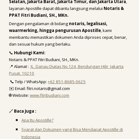
Selatan, Jakarta Barat, Jakarta Timur, dan Jakarta Utara
,
layanan Apostille dapat dibantu langsung melalui
Notaris &
PPAT Fitri Budiani, SH., MKn.
Dengan pengalaman di bidang
notaris, legalisasi,
waarmerking, hingga pengurusan Apostille
, kami
membantu memastikan dokumen Anda diproses cepat, benar,
dan sesuai hukum yang berlaku.
📞
Hubungi Kami:
Notaris & PPAT Fitri Budiani, SH., MKn.
📍 Alamat :
JL. Danau Diatas No.124, Bendungan Hilir, Jakarta
Pusat. 10210
📞 Telp / WhatsApp:
+62 851-8685-0625
✉️ Email: fitri.notaris@gmail.com
🌐 Website:
www.fitribudiani.com
🔗
Baca Juga :
Apa Itu Apostille?
Syarat dan Dokumen yang Bisa Mendapat Apostille di
Indonesia