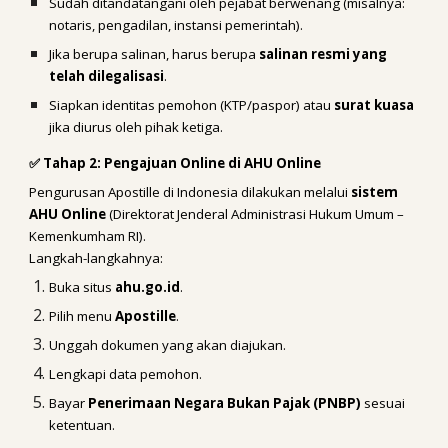
Sudah ditandatangani oleh pejabat berwenang (misalnya:
notaris, pengadilan, instansi pemerintah).
Jika berupa salinan, harus berupa
salinan resmi yang
telah dilegalisasi
.
Siapkan identitas pemohon (KTP/paspor) atau
surat kuasa
jika diurus oleh pihak ketiga.
✅ Tahap 2: Pengajuan Online di AHU Online
Pengurusan Apostille di Indonesia dilakukan melalui
sistem
AHU Online
(Direktorat Jenderal Administrasi Hukum Umum –
Kemenkumham RI).
Langkah-langkahnya:
Buka situs
ahu.go.id
.
Pilih menu
Apostille
.
Unggah dokumen yang akan diajukan.
Lengkapi data pemohon.
Bayar
Penerimaan Negara Bukan Pajak (PNBP)
sesuai
ketentuan.