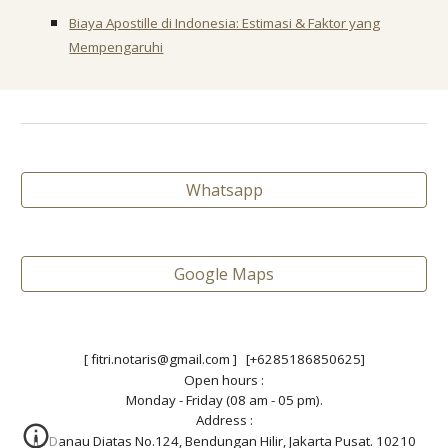
Biaya Apostille di Indonesia: Estimasi & Faktor yang
Mempengaruhi
Whatsapp
Google Maps
[ fitri.notaris@gmail.com ] [+6285186850625]
Open hours :
Monday - Friday (08 am - 05 pm).
Address :
JL. Danau Diatas No.124, Bendungan Hilir, Jakarta Pusat. 10210