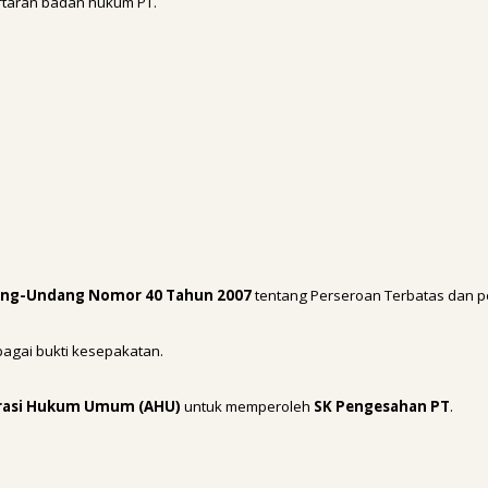
ftaran badan hukum PT.
ng-Undang Nomor 40 Tahun 2007
tentang Perseroan Terbatas dan 
bagai bukti kesepakatan.
rasi Hukum Umum (AHU)
untuk memperoleh
SK Pengesahan PT
.