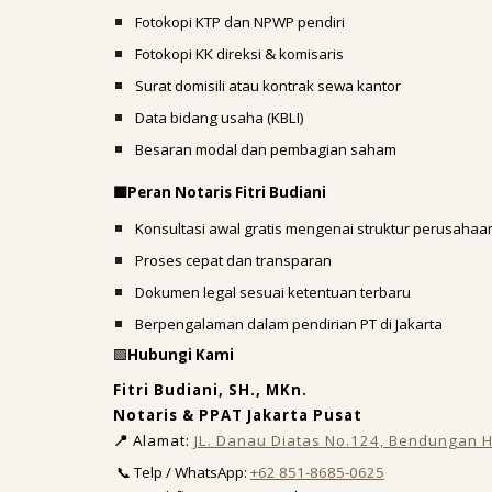
Fotokopi KTP dan NPWP pendiri
Fotokopi KK direksi & komisaris
Surat domisili atau kontrak sewa kantor
Data bidang usaha (KBLI)
Besaran modal dan pembagian saham
Peran Notaris Fitri Budiani
🟩
Konsultasi awal gratis mengenai struktur perusahaa
Proses cepat dan transparan
Dokumen legal sesuai ketentuan terbaru
Berpengalaman dalam pendirian PT di Jakarta
🟩
Hubungi Kami
Fitri Budiani, SH., MKn.
Notaris & PPAT Jakarta Pusat
📍
Alamat:
JL. Danau Diatas No.124, Bendungan Hi
📞 Telp / WhatsApp:
+62 851-8685-0625