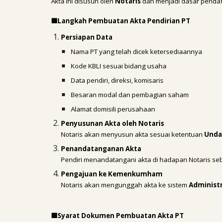
Akta ini disusun oleh
Notaris
dan menjadi dasar penda
Langkah Pembuatan Akta Pendirian PT
🟩
Persiapan Data
Nama PT yang telah dicek ketersediaannya
Kode KBLI sesuai bidang usaha
Data pendiri, direksi, komisaris
Besaran modal dan pembagian saham
Alamat domisili perusahaan
Penyusunan Akta oleh Notaris
Notaris akan menyusun akta sesuai ketentuan
Unda
Penandatanganan Akta
Pendiri menandatangani akta di hadapan Notaris se
Pengajuan ke Kemenkumham
Notaris akan mengunggah akta ke sistem
Administ
Syarat Dokumen Pembuatan Akta PT
🟩