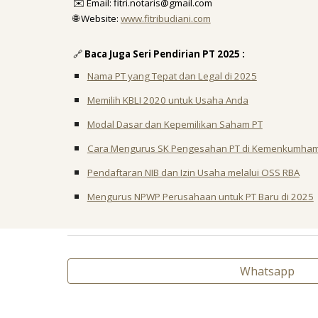
✉️ Email: fitri.notaris@gmail.com
🌐 Website:
www.fitribudiani.com
🔗
Baca Juga Seri Pendirian PT 2025 :
Nama PT yang Tepat dan Legal di 2025
Memilih KBLI 2020 untuk Usaha Anda
Modal Dasar dan Kepemilikan Saham PT
Cara Mengurus SK Pengesahan PT di Kemenkumha
Pendaftaran NIB dan Izin Usaha melalui OSS RBA
Mengurus NPWP Perusahaan untuk PT Baru di 2025
Whatsapp