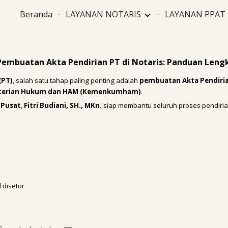
Beranda
LAYANAN NOTARIS
LAYANAN PPAT
ip to main content
Skip to navigat
Pembuatan Akta Pendirian PT di Notaris: Panduan Leng
(PT)
, salah satu tahap paling penting adalah
pembuatan Akta Pendiri
erian Hukum dan HAM (Kemenkumham)
.
 Pusat
,
Fitri Budiani, SH., MKn.
siap membantu seluruh proses pendiria
 disetor