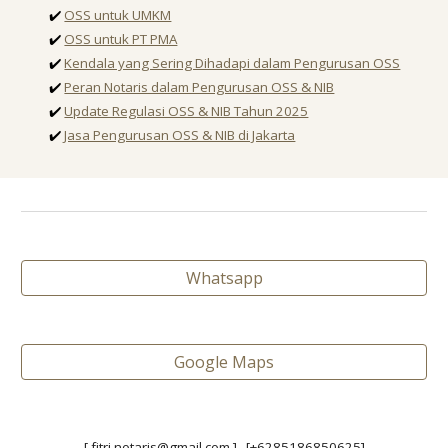
✔️
OSS untuk UMKM
✔️
OSS untuk PT PMA
✔️
Kendala yang Sering Dihadapi dalam Pengurusan OSS
✔️
Peran Notaris dalam Pengurusan OSS & NIB
✔️
Update Regulasi OSS & NIB Tahun 2025
✔️
Jasa Pengurusan OSS & NIB di Jakarta
Whatsapp
Google Maps
[ fitri.notaris@gmail.com ] [+6285186850625]