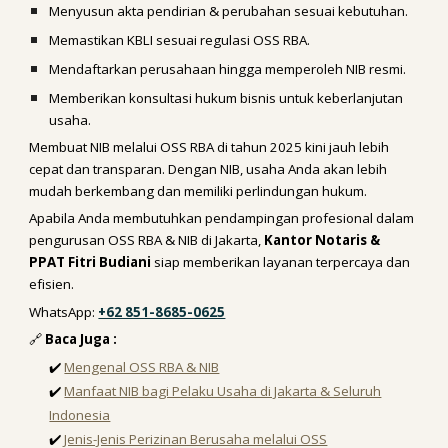
Menyusun akta pendirian & perubahan sesuai kebutuhan.
Memastikan KBLI sesuai regulasi OSS RBA.
Mendaftarkan perusahaan hingga memperoleh NIB resmi.
Memberikan konsultasi hukum bisnis untuk keberlanjutan
usaha.
Membuat NIB melalui OSS RBA di tahun 2025 kini jauh lebih
cepat dan transparan. Dengan NIB, usaha Anda akan lebih
mudah berkembang dan memiliki perlindungan hukum.
Apabila Anda membutuhkan pendampingan profesional dalam
pengurusan OSS RBA & NIB di Jakarta,
Kantor Notaris &
PPAT Fitri Budiani
siap memberikan layanan terpercaya dan
efisien.
WhatsApp:
+62 851-8685-0625
🔗
Baca Juga :
✔️
Mengenal OSS RBA & NIB
✔️
Manfaat NIB bagi Pelaku Usaha di Jakarta & Seluruh
Indonesia
✔️
Jenis-Jenis Perizinan Berusaha melalui OSS