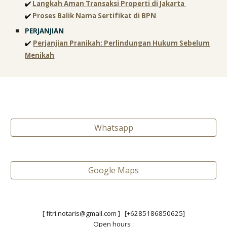
✔️
Langkah Aman Transaksi Properti di Jakarta
✔️
Proses Balik Nama Sertifikat di BPN
PERJANJIAN
✔️
Perjanjian Pranikah: Perlindungan Hukum Sebelum
Menikah
Whatsapp
Google Maps
[ fitri.notaris@gmail.com ] [+6285186850625]
Open hours :