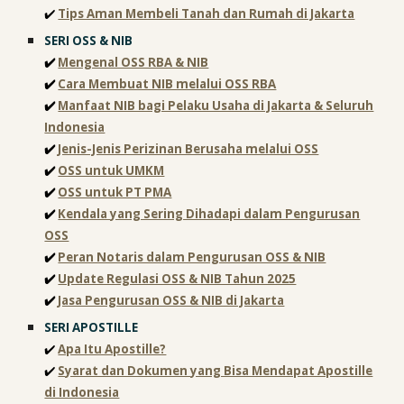
✔️
Tips Aman Membeli Tanah dan Rumah di Jakarta
SERI
OSS & NIB
✔️
Mengenal OSS RBA & NIB
✔️
Cara Membuat NIB melalui OSS RBA
✔️
Manfaat NIB bagi Pelaku Usaha di Jakarta & Seluruh
Indonesia
✔️
Jenis-Jenis Perizinan Berusaha melalui OSS
✔️
OSS untuk UMKM
✔️
OSS untuk PT PMA
✔️
Kendala yang Sering Dihadapi dalam Pengurusan
OSS
✔️
Peran Notaris dalam Pengurusan OSS & NIB
✔️
Update Regulasi OSS & NIB Tahun 2025
✔️
Jasa Pengurusan OSS & NIB di Jakarta
SERI
APOSTILLE
✔️
Apa Itu Apostille?
✔️
Syarat dan Dokumen yang Bisa Mendapat Apostille
di Indonesia