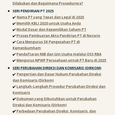
Dilakukan dan Bagaimana Prosedurnya?
SERI PENDIRIAN PT 2025
✔️
Nama PT yang Tepat dan Legal di 2025
✔️
Memilih KBLI 2020 untuk Usaha Anda
✔️
Modal Dasar dan Kepemilikan Saham PT
✔️
Proses Pembuatan Akta Pendirian PT di Notaris
✔️
Cara Mengurus SK Pengesahan PT di
Kemenkumham
✔️
Pendaftaran NIB dan Izin Usaha melalui OSS RBA
✔️
Mengurus NPWP Perusahaan untuk PT Baru di 2025
SERI
PERUBAHAN DIREKSI DAN KOMISARIS (DIRKOM)
✔️
Pengertian dan Dasar Hukum Perubahan Direksi
dan Komisaris (Dirkom)
✔️
Langkah-Langkah Prosedur Perubahan Direksi dan
Komisaris
✔️
Dokumen yang Dibutuhkan untuk Perubahan
Direksi dan Komisaris (Dirkom)
✔️
Perbedaan Perubahan Direksi, Komisaris, dan