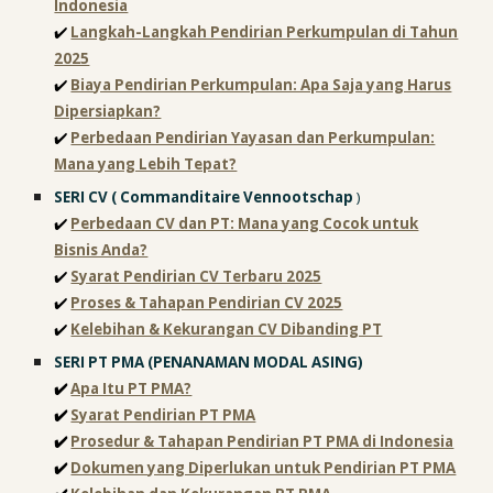
Indonesia
✔️
Langkah-Langkah Pendirian Perkumpulan di Tahun
2025
✔️
Biaya Pendirian Perkumpulan: Apa Saja yang Harus
Dipersiapkan?
✔️
Perbedaan Pendirian Yayasan dan Perkumpulan:
Mana yang Lebih Tepat?
SERI
CV ( Commanditaire Vennootschap
)
✔️
Perbedaan CV dan PT: Mana yang Cocok untuk
Bisnis Anda?
✔️
Syarat Pendirian CV Terbaru 2025
✔️
Proses & Tahapan Pendirian CV 2025
✔️
Kelebihan & Kekurangan CV Dibanding PT
SERI
PT PMA (PENANAMAN MODAL ASING)
✔️
Apa Itu PT PMA?
✔️
Syarat Pendirian PT PMA
✔️
Prosedur & Tahapan Pendirian PT PMA di Indonesia
✔️
Dokumen yang Diperlukan untuk Pendirian PT PMA