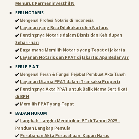
Menurut Permeninvesthil N
SERI
NOTARIS
✔️
Mengenal Profesi Notaris di Indonesia
✔️
Layanan yang Bisa Dilakukan oleh Notaris
✔️
Pentingnya Notaris dalam Bisnis dan Kehidupan
Sehari-hari
✔️
Bagaimana Memilih Notaris yang Tepat di Jakarta
✔️
Layanan Notaris dan PPAT di Jakarta: Apa Bedanya?
SERI
P P A T
✔️
Mengenal Peran & Fungsi Pejabat Pembuat Akta Tanah
✔️
Layanan Utama PPAT dalam Transaksi Properti
✔️
Pentingnya Akta PPAT untuk Balik Nama Sertifikat
di BPN
✔️
Memilih PPAT yang Tepat
BADAN HUKUM
✔️
Langkah-Langka Mendirikan PT di Tahun 2025 :
Panduan Lengkap Pemula
✔️
Perubahan Akta Perusahaan: Kapan Harus