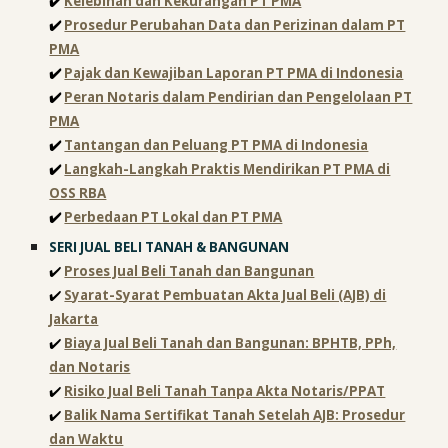
✔️
Kelebihan dan Kekurangan PT PMA
✔️
Prosedur Perubahan Data dan Perizinan dalam PT
PMA
✔️
Pajak dan Kewajiban Laporan PT PMA di Indonesia
✔️
Peran Notaris dalam Pendirian dan Pengelolaan PT
PMA
✔️
Tantangan dan Peluang PT PMA di Indonesia
✔️
Langkah-Langkah Praktis Mendirikan PT PMA di
OSS RBA
✔️
Perbedaan PT Lokal dan PT PMA
SERI
JUAL BELI TANAH & BANGUNAN
✔️
Proses Jual Beli Tanah dan Bangunan
✔️
Syarat-Syarat Pembuatan Akta Jual Beli (AJB) di
Jakarta
✔️
Biaya Jual Beli Tanah dan Bangunan: BPHTB, PPh,
dan Notaris
✔️
Risiko Jual Beli Tanah Tanpa Akta Notaris/PPAT
✔️
Balik Nama Sertifikat Tanah Setelah AJB: Prosedur
dan Waktu